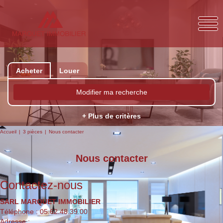
Acheter
Louer
Modifier ma recherche
+ Plus de critères
Accueil
3 pièces
Nous contacter
Nous contacter
Contactez-nous
SARL MARQUET IMMOBILIER
Téléphone :
05.62.48.39.00
Adresse :