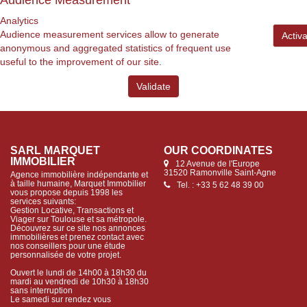
Audience Measurement
Analytics
Audience measurement services allow to generate
Activ
anonymous and aggregated statistics of frequent use
useful to the improvement of our site.
Validate
SARL MARQUET
OUR COORDINATES
IMMOBILIER
12 Avenue de l'Europe
31520 Ramonville Saint-Agne
Agence immobilière indépendante et
à taille humaine, Marquet Immobilier
Tel. : +33 5 62 48 39 00
vous propose depuis 1998 les
services suivants:
Gestion Locative, Transactions et
Viager sur Toulouse et sa métropole.
Découvrez sur ce site nos annonces
immobilières et prenez contact avec
nos conseillers pour une étude
personnalisée de votre projet.
Ouvert le lundi de 14h00 à 18h30 du
mardi au vendredi de 10h30 à 18h30
sans interruption
Le samedi sur rendez vous