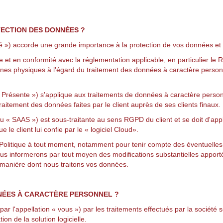
TECTION DES DONNÉES ?
) accorde une grande importance à la protection de vos données et m
en conformité avec la réglementation applicable, en particulier le
R
sonnes physiques à l'égard du traitement des données à caractère person
a Présente ») s'applique aux traitements de données à caractère personn
 traitement des données faites par le client auprès de ses clients finaux.
 ou « SAAS ») est sous-traitante au sens RGPD du client et se doit d'app
ue le client lui confie par le « logiciel Cloud».
Politique à tout moment, notamment pour tenir compte des éventuelles év
us informerons par tout moyen des modifications substantielles appor
a manière dont nous traitons vos données.
NÉES À CARACTÈRE PERSONNEL ?
 l'appellation « vous ») par les traitements effectués par la société 
on de la solution logicielle.