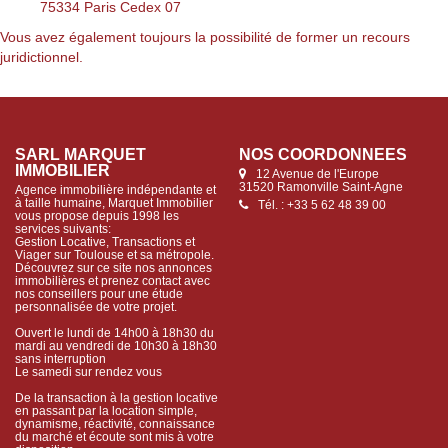
75334 Paris Cedex 07
Vous avez également toujours la possibilité de former un recours
juridictionnel.
SARL MARQUET
NOS COORDONNÉES
IMMOBILIER
12 Avenue de l'Europe
31520 Ramonville Saint-Agne
Agence immobilière indépendante et
à taille humaine, Marquet Immobilier
Tél. : +33 5 62 48 39 00
vous propose depuis 1998 les
services suivants:
Gestion Locative, Transactions et
Viager sur Toulouse et sa métropole.
Découvrez sur ce site nos annonces
immobilières et prenez contact avec
nos conseillers pour une étude
personnalisée de votre projet.
Ouvert le lundi de 14h00 à 18h30 du
mardi au vendredi de 10h30 à 18h30
sans interruption
Le samedi sur rendez vous
De la transaction à la gestion locative
en passant par la location simple,
dynamisme, réactivité, connaissance
du marché et écoute sont mis à votre