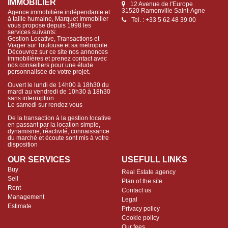
IMMOBILIER
12 Avenue de l'Europe
31520 Ramonville Saint-Agne
Agence immobilière indépendante et
à taille humaine, Marquet Immobilier
Tel. : +33 5 62 48 39 00
vous propose depuis 1998 les
services suivants:
Gestion Locative, Transactions et
Viager sur Toulouse et sa métropole.
Découvrez sur ce site nos annonces
immobilières et prenez contact avec
nos conseillers pour une étude
personnalisée de votre projet.
Ouvert le lundi de 14h00 à 18h30 du
mardi au vendredi de 10h30 à 18h30
sans interruption
Le samedi sur rendez vous
De la transaction à la gestion locative
en passant par la location simple,
dynamisme, réactivité, connaissance
du marché et écoute sont mis à votre
disposition
OUR SERVICES
USEFULL LINKS
Buy
Real Estate agency
Sell
Plan of the site
Rent
Contact us
Management
Legal
Estimate
Privacy policy
Cookie policy
Our fees