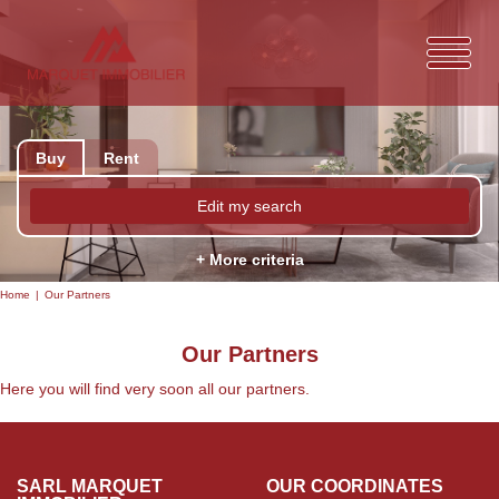
Buy
Rent
Edit my search
+ More criteria
Home
Our Partners
Our Partners
Here you will find very soon all our partners.
SARL MARQUET
OUR COORDINATES