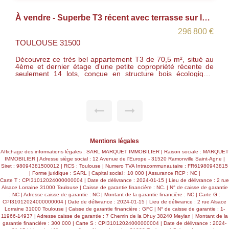
À vendre - Superbe T3 récent avec terrasse sur le toit - Toulouse / Rue Louis Plana
296 800 €
TOULOUSE 31500
Découvrez ce très bel appartement T3 de 70,5 m², situé au
4ème et dernier étage d'une petite copropriété récente de
seulement 14 lots, conçue en structure bois écologique.
L'appartement se compose d'une pièce de vie lumineuse
avec cuisine ouverte, donnant sur une agréable loggia. La
partie nuit offre deux chambres confortables de 10,9 m² et
11,8 m², toutes deux équipées de placards, une salle d'eau
moderne et un WC indépendant. Atout rare : vous profiterez
d'une superbe terrasse privative sur le toit, idéale pour
recevoir et profiter du soleil en toute tranquillité. Une place
de parking privative complète ce bien. Localisation idéale :
commerces à proximité immédiate et ligne de bus n°19 -
Mentions légales
arrêt Soupetard à seulement 50 m. Le bien est vendu loué
au prix de 1002.95 € dont 50 € de provisions pour charges.
Affichage des informations légales : SARL MARQUET IMMOBILIER | Raison sociale : MARQUET
IMMOBILIER | Adresse siège social : 12 Avenue de l'Europe - 31520 Ramonville Saint-Agne |
Siret : 98094381500012 | RCS : Toulouse | Numero TVA Intracommunautaire : FR61980943815
| Forme juridique : SARL | Capital social : 10 000 | Assurance RCP : NC |
Carte T : CPI31012024000000004 | Date de délivrance : 2024-01-15 | Lieu de délivrance : 2 rue
Alsace Lorraine 31000 Toulouse | Caisse de garantie financière : NC. | N° de caisse de garantie
: NC | Adresse caisse de garantie : NC | Montant de la garantie financière : NC | Carte G :
CPI31012024000000004 | Date de délivrance : 2024-01-15 | Lieu de délivrance : 2 rue Alsace
Lorraine 31000 Toulouse | Caisse de garantie financière : GFC | N° de caisse de garantie : 1-
11966-14937 | Adresse caisse de garantie : 7 Chemin de la Dhuy 38240 Meylan | Montant de la
garantie financière : 300 000 | Carte S : CPI31012024000000004 | Date de délivrance : 2024-