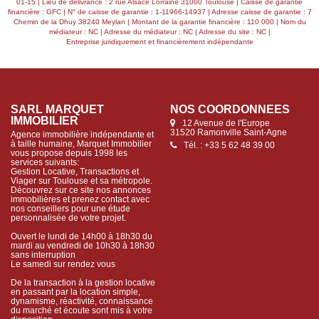
01-15 | Lieu de délivrance : 2 rue Alsace Lorraine 31000 Toulouse | Caisse de garantie
financière : GFC | N° de caisse de garantie : 1-11966-14937 | Adresse caisse de garantie : 7
Chemin de la Dhuy 38240 Meylan | Montant de la garantie financière : 110 000 | Nom du
médiateur : NC | Adresse du médiateur : NC | Adresse du site : NC |
Entreprise juridiquement et financièrement indépendante
SARL MARQUET
NOS COORDONNÉES
IMMOBILIER
12 Avenue de l'Europe
31520 Ramonville Saint-Agne
Agence immobilière indépendante et
à taille humaine, Marquet Immobilier
Tél. : +33 5 62 48 39 00
vous propose depuis 1998 les
services suivants:
Gestion Locative, Transactions et
Viager sur Toulouse et sa métropole.
Découvrez sur ce site nos annonces
immobilières et prenez contact avec
nos conseillers pour une étude
personnalisée de votre projet.
Ouvert le lundi de 14h00 à 18h30 du
mardi au vendredi de 10h30 à 18h30
sans interruption
Le samedi sur rendez vous
De la transaction à la gestion locative
en passant par la location simple,
dynamisme, réactivité, connaissance
du marché et écoute sont mis à votre