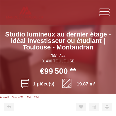
Studio lumineux au dernier étage -
idéal investisseur ou étudiant |
Toulouse - Montaudran
Réf : 244
31400 TOULOUSE
€99 500
**
1 pièce(s)
19.87 m²
Accueil
Studio T1
Ref. : 244