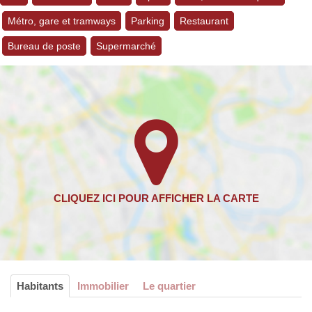
Métro, gare et tramways
Parking
Restaurant
Bureau de poste
Supermarché
Habitants
Immobilier
Le quartier