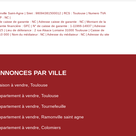
ville Saint-Agne | Siret : 98094381500012 | RCS : Toulouse | Numero TVA
P : NC |
e caisse de garantie : NC | Adresse caisse de garantie : NC | Montant de la
ntie financière : GFC | N° de caisse de garantie : 1-11966-14937 | Adresse
5 | Lieu de délivrance : 2 rue Alsace Lorraine 31000 Toulouse | Caisse de
110 000 | Nom du médiateur : NC | Adresse du médiateur : NC | Adresse du site
NNONCES PAR VILLE
ison à vendre, Toulouse
partement à vendre, Toulouse
partement à vendre, Tournefeuille
partement à vendre, Ramonville saint agne
partement à vendre, Colomiers