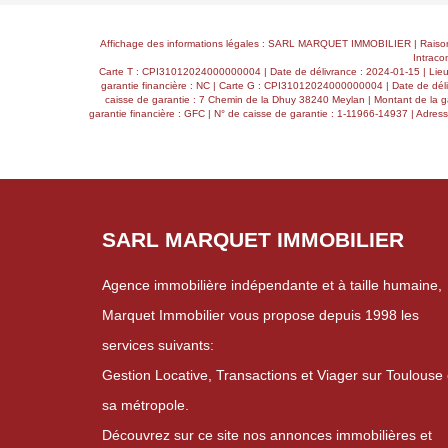
Affichage des informations légales : SARL MARQUET IMMOBILIER | Raison 
Intraco
Carte T : CPI31012024000000004 | Date de délivrance : 2024-01-15 | Lieu de
garantie financière : NC | Carte G : CPI31012024000000004 | Date de déliv
caisse de garantie : 7 Chemin de la Dhuy 38240 Meylan | Montant de la ga
garantie financière : GFC | N° de caisse de garantie : 1-11966-14937 | Adres
SARL MARQUET IMMOBILIER
Agence immobilière indépendante et à taille humaine,
Marquet Immobilier vous propose depuis 1998 les
services suivants:
Gestion Locative, Transactions et Viager sur Toulouse 
sa métropole.
Découvrez sur ce site nos annonces immobilières et