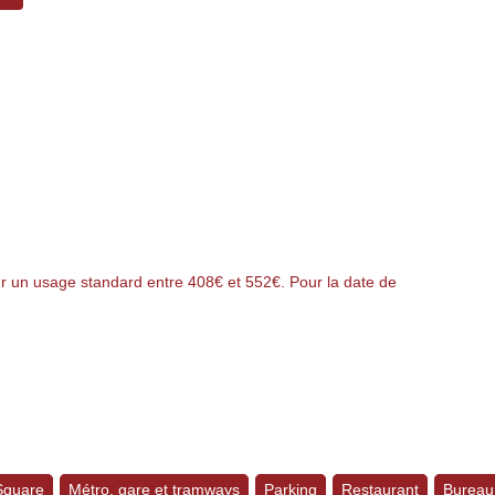
 un usage standard entre 408€ et 552€. Pour la date de
 Square
Métro, gare et tramways
Parking
Restaurant
Bureau