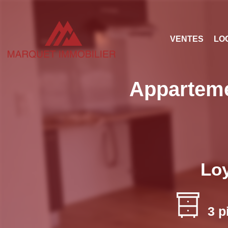
VENTES
LO
Apparteme
Loy
3 p