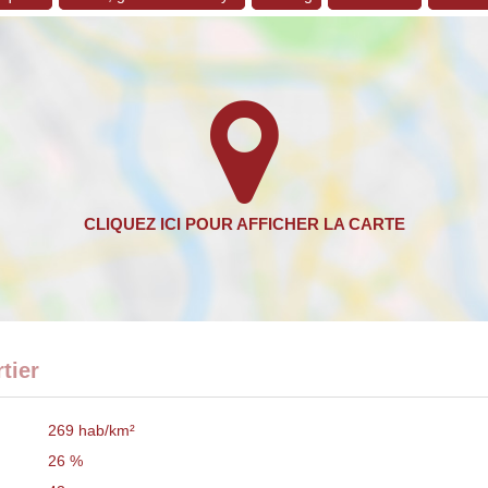
tier
269 hab/km²
26 %