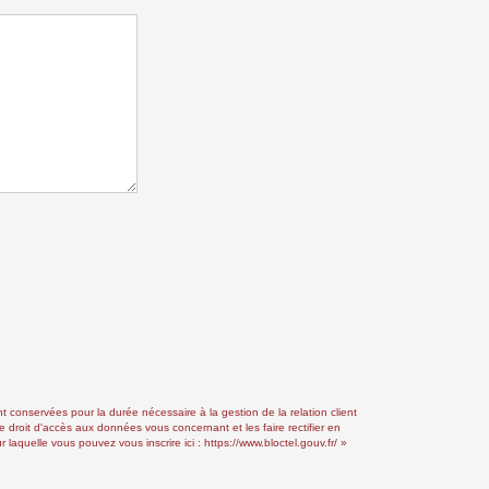
conservées pour la durée nécessaire à la gestion de la relation client
e droit d'accès aux données vous concernant et les faire rectifier en
aquelle vous pouvez vous inscrire ici :
https://www.bloctel.gouv.fr/
»