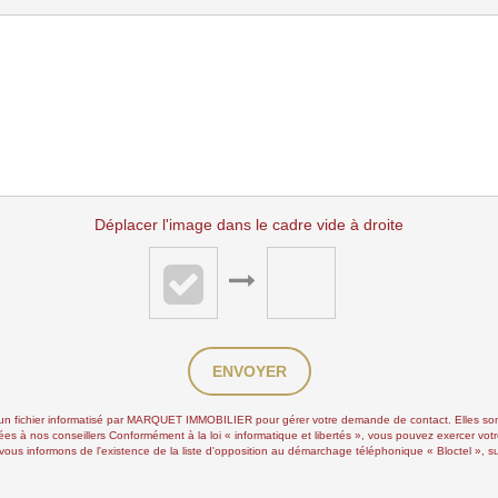
Déplacer l'image dans le cadre vide à droite
ENVOYER
ns un fichier informatisé par MARQUET IMMOBILIER pour gérer votre demande de contact. Elles sont 
ées à nos conseillers Conformément à la loi « informatique et libertés », vous pouvez exercer votr
formons de l'existence de la liste d'opposition au démarchage téléphonique « Bloctel », sur l