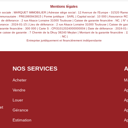
Mentions légales
sociale : MARQUET IMMOBILIER | Adresse siège social : 12 Avenue de l'Europe - 31520 Ramon
mmunautaire : FR61980943815 | Forme juridique : SARL | Capital social : 10 000 | Assurance RC
 délivrance : 2 rue Alsace Lorraine 31000 Toulouse | Caisse de garantie financière : NC. | N° d
rance : 2024-01-15 | Lieu de délivrance : 2 rue Alsace Lorraine 31000 Toulouse | Caisse de gara
rantie financière : 300 000 | Carte S : CPI31012024000000004 | Date de délivrance : 2024-01-1
se caisse de garantie : 7 Chemin de la Dhuy 38240 Meylan | Montant de la garantie financière : 
: NC |
Entreprise juridiquement et financièrement indépendante
NOS SERVICES
A
Acheter
Ma
Vendre
Ap
Louer
Ap
et
Gérance
Ap
Estimation
Ap