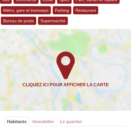
Métro, gare et tramways
Parking
Restaurant
Bureau de poste
Supermarché
Habitants
Immobilier
Le quartier