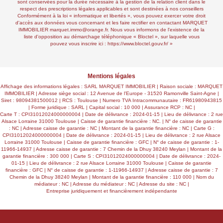
sont conservées pour la durée nécessaire à la gestion de la relation client dans le
respect des prescriptions légales applicables et sont destinées à nos conseillers
Conformément à la loi « informatique et libertés », vous pouvez exercer votre droit
d'accès aux données vous concernant et les faire rectifier en contactant MARQUET
IMMOBILIER marquet.immo@orange.fr. Nous vous informons de l'existence de la
liste d'opposition au démarchage téléphonique « Bloctel », sur laquelle vous
pouvez vous inscrire ici :
https://www.bloctel.gouv.fr/
»
Mentions légales
Affichage des informations légales : SARL MARQUET IMMOBILIER | Raison sociale : MARQUET
IMMOBILIER | Adresse siège social : 12 Avenue de l'Europe - 31520 Ramonville Saint-Agne |
Siret : 98094381500012 | RCS : Toulouse | Numero TVA Intracommunautaire : FR61980943815
| Forme juridique : SARL | Capital social : 10 000 | Assurance RCP : NC |
Carte T : CPI31012024000000004 | Date de délivrance : 2024-01-15 | Lieu de délivrance : 2 rue
Alsace Lorraine 31000 Toulouse | Caisse de garantie financière : NC. | N° de caisse de garantie
: NC | Adresse caisse de garantie : NC | Montant de la garantie financière : NC | Carte G :
CPI31012024000000004 | Date de délivrance : 2024-01-15 | Lieu de délivrance : 2 rue Alsace
Lorraine 31000 Toulouse | Caisse de garantie financière : GFC | N° de caisse de garantie : 1-
11966-14937 | Adresse caisse de garantie : 7 Chemin de la Dhuy 38240 Meylan | Montant de la
garantie financière : 300 000 | Carte S : CPI31012024000000004 | Date de délivrance : 2024-
01-15 | Lieu de délivrance : 2 rue Alsace Lorraine 31000 Toulouse | Caisse de garantie
financière : GFC | N° de caisse de garantie : 1-11966-14937 | Adresse caisse de garantie : 7
Chemin de la Dhuy 38240 Meylan | Montant de la garantie financière : 110 000 | Nom du
médiateur : NC | Adresse du médiateur : NC | Adresse du site : NC |
Entreprise juridiquement et financièrement indépendante