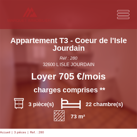
Appartement T3 - Coeur de l'Isle
Jourdain
Réf : 280
32600 L ISLE JOURDAIN
Loyer 705 €/mois
charges comprises **
3 pièce(s)
22 chambre(s)
73 m²
Accueil
3 pièces
Ref. : 280