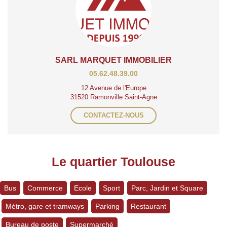
SARL MARQUET IMMOBILIER
05.62.48.39.00
12 Avenue de l'Europe
31520 Ramonville Saint-Agne
CONTACTEZ-NOUS
Le quartier Toulouse
Bus
Commerce
Ecole
Sport
Parc, Jardin et Square
Métro, gare et tramways
Parking
Restaurant
Bureau de poste
Supermarché