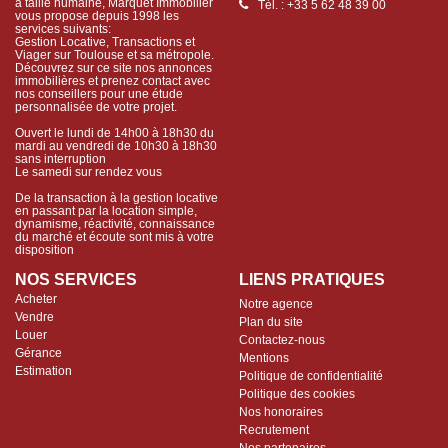
à taille humaine, Marquet Immobilier
Tél. : +33 5 62 48 39 00
vous propose depuis 1998 les
services suivants:
Gestion Locative, Transactions et
Viager sur Toulouse et sa métropole.
Découvrez sur ce site nos annonces
immobilières et prenez contact avec
nos conseillers pour une étude
personnalisée de votre projet.
Ouvert le lundi de 14h00 à 18h30 du
mardi au vendredi de 10h30 à 18h30
sans interruption
Le samedi sur rendez vous
De la transaction à la gestion locative
en passant par la location simple,
dynamisme, réactivité, connaissance
du marché et écoute sont mis à votre
disposition
NOS SERVICES
LIENS PRATIQUES
Acheter
Notre agence
Vendre
Plan du site
Louer
Contactez-nous
Gérance
Mentions
Estimation
Politique de confidentialité
Politique des cookies
Nos honoraires
Recrutement
Nos partenaires