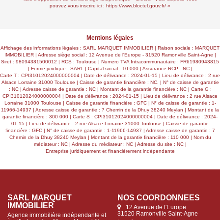
pouvez vous inscrire ici :
https://www.bloctel.gouv.fr/
»
Mentions légales
Affichage des informations légales : SARL MARQUET IMMOBILIER | Raison sociale : MARQUET
IMMOBILIER | Adresse siège social : 12 Avenue de l'Europe - 31520 Ramonville Saint-Agne |
Siret : 98094381500012 | RCS : Toulouse | Numero TVA Intracommunautaire : FR61980943815
| Forme juridique : SARL | Capital social : 10 000 | Assurance RCP : NC |
Carte T : CPI31012024000000004 | Date de délivrance : 2024-01-15 | Lieu de délivrance : 2 rue
Alsace Lorraine 31000 Toulouse | Caisse de garantie financière : NC. | N° de caisse de garantie
: NC | Adresse caisse de garantie : NC | Montant de la garantie financière : NC | Carte G :
CPI31012024000000004 | Date de délivrance : 2024-01-15 | Lieu de délivrance : 2 rue Alsace
Lorraine 31000 Toulouse | Caisse de garantie financière : GFC | N° de caisse de garantie : 1-
11966-14937 | Adresse caisse de garantie : 7 Chemin de la Dhuy 38240 Meylan | Montant de la
garantie financière : 300 000 | Carte S : CPI31012024000000004 | Date de délivrance : 2024-
01-15 | Lieu de délivrance : 2 rue Alsace Lorraine 31000 Toulouse | Caisse de garantie
financière : GFC | N° de caisse de garantie : 1-11966-14937 | Adresse caisse de garantie : 7
Chemin de la Dhuy 38240 Meylan | Montant de la garantie financière : 110 000 | Nom du
médiateur : NC | Adresse du médiateur : NC | Adresse du site : NC |
Entreprise juridiquement et financièrement indépendante
SARL MARQUET
NOS COORDONNÉES
IMMOBILIER
12 Avenue de l'Europe
31520 Ramonville Saint-Agne
Agence immobilière indépendante et