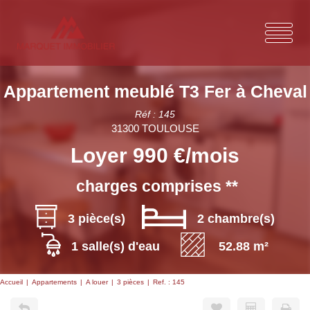
Appartement meublé T3 Fer à Cheval
Réf : 145
31300 TOULOUSE
Loyer 990 €/mois
charges comprises **
3 pièce(s)
2 chambre(s)
1 salle(s) d'eau
52.88 m²
Accueil
Appartements
A louer
3 pièces
Ref. : 145