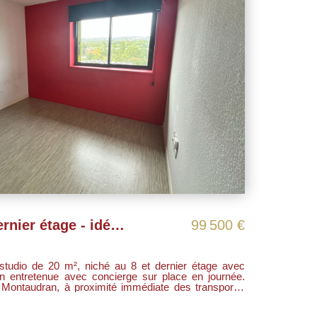
Studio lumineux au dernier étage - idéal investisseur ou étudiant | Toulouse - Montaudran
99 500 €
studio de 20 m², niché au 8 et dernier étage avec
n entretenue avec concierge sur place en journée.
e Montaudran, à proximité immédiate des transports,
 et industrie aéronautique, cet appartement offre un
gagée