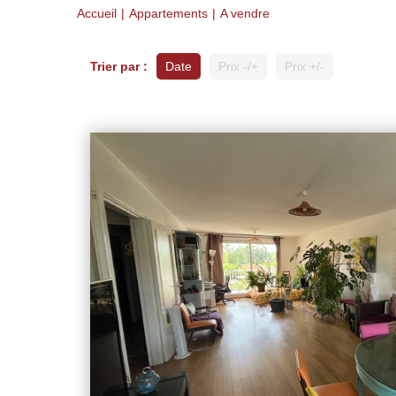
Accueil
Appartements
A vendre
Trier par :
Date
Prix -/+
Prix +/-