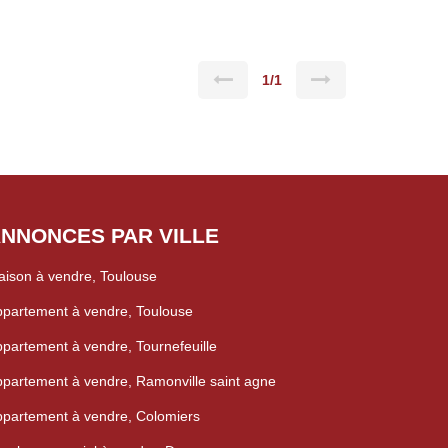
ce calme, sécurisée et bien entretenue - Concierge
on idéale pour un étudiant ou un investissement locatif
ne
rêt à accueillir
n revenu locatif attractif.
1/1
NNONCES PAR VILLE
ison à vendre, Toulouse
partement à vendre, Toulouse
partement à vendre, Tournefeuille
partement à vendre, Ramonville saint agne
partement à vendre, Colomiers