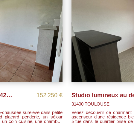
Appartement Tournefeuille 2 pièces 42 m2
152 250 €
31400 TOULOUSE
e-chaussée surélevé dans petite
Venez découvrir ce charmant 
ascenseur d'une résidence bie
e, un coin cuisine, une chambre,
Situé dans le quartier prisé d
-sol. Appartement très calme et
commerces, pôles universitaires
L3, 48, 63 et 116). A 2 pas du
cadre de vie pratique et agréable. Les points forts : - Dernier étage avec vue dé