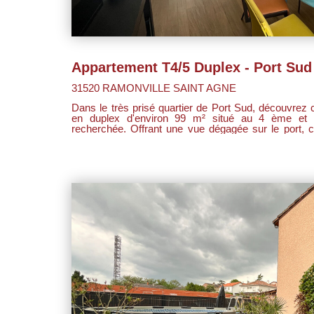
Appartement T4/5 Duplex - Port Sud
31520 RAMONVILLE SAINT AGNE
Dans le très prisé quartier de Port Sud, découvrez
en duplex d'environ 99 m² situé au 4 ème et d
recherchée. Offrant une vue dégagée sur le port, ce bien lumineux séduit par ses
beaux volumes et sa configuration idéale pour une fa
recherche d'un cadre de vie privilégié. Le premier niveau se compose d'une entrée,
d'une cuisine, d'un vaste séjour traversant baigné 
terrasses, dont une couverte, parfaites pour profiter 
vue. Vous y trouverez également une chambre
indépendant. À l'étage, l'espace nuit accueille deux chambres confortables ainsi
qu'une salle de bain, garantissant à chacun son intimité. Les pre
complétées par un cellier et une place de parking
quotidien. Vous apprécierez particulièrement son emplacement privilégié, à proximité
immédiate des commerces, des écoles, des promenad
de toutes les commodités qui font la renommée de Port Sud. Un b
secteur, alliant espace, luminosité et vue exceptionnel