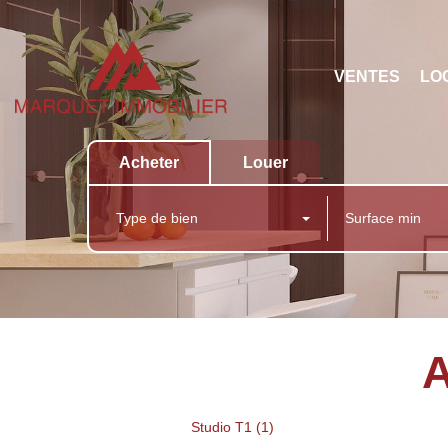
VENTES
LO
Acheter
Louer
Type de bien
A
Studio T1 (1)