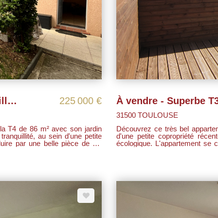
COUP DE COEUR ! T4 avec jardin, villa mitoyenne au calme !
225 000 €
31500 TOULOUSE
lla T4 de 86 m² avec son jardin
Découvrez ce très bel apparte
tranquillité, au sein d'une petite
d'une petite copropriété réce
écologique. L'appartement se compose d'une pièce de vie lumineuse avec cuisine
erte sur le séjour, créant un
ouverte, donnant sur une agr
confortables de 10,9 m² et 11
e d'eau entièrement rénovée avec
d'eau moderne et un WC indépendant. Atout rare : vous profit
terrasse privative sur le toit,
tranquillité. Une place de parking privative complète ce bien. Localisation idéale :
commerces à proximité imméd
seulement 50 m. Le bien est vendu loué au prix de 1002.95 € dont 50 € de provisions
pour charges.