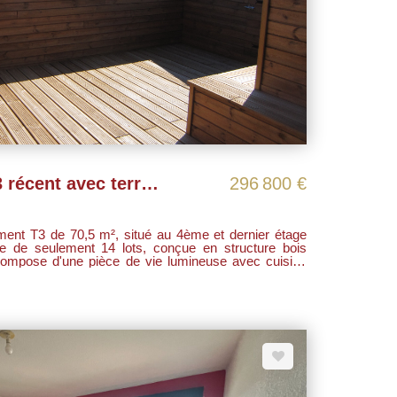
À vendre - Superbe T3 récent avec terrasse sur le toit - Toulouse / Rue Louis Plana
296 800 €
ment T3 de 70,5 m², situé au 4ème et dernier étage
nte de seulement 14 lots, conçue en structure bois
éable loggia. La partie nuit offre deux chambres
,8 m², toutes deux équipées de placards, une salle
erez d'une superbe
 idéale pour recevoir et profiter du soleil en toute
iate et ligne de bus n°19 - arrêt Soupetard à