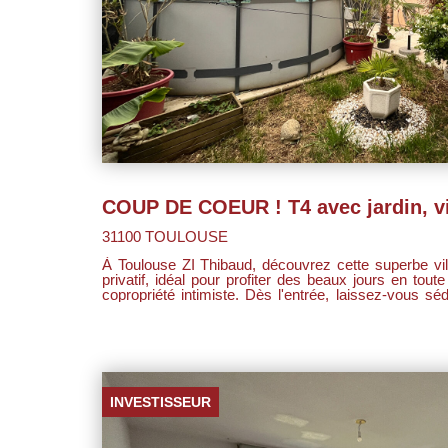
31100 TOULOUSE
À Toulouse ZI Thibaud, découvrez cette superbe vi
privatif, idéal pour profiter des beaux jours en toute 
copropriété intimiste. Dès l'entrée, laissez-vous séduire par une belle pièce de vie
avec cuisine moderne entièrement aménagée et ouv
espace convivial et chaleureux. À l'étage, vous trouverez un espace nuit confortable
et fonctionnel avec trois belles chambres, une sall
goût, et des WC séparés. Les + : calme absolu, esprit villa, jardin privatif, petite
copropriété. Deux places de stationnement complètent ce bien rare sur le secteur. À
visiter sans tarder !
INVESTISSEUR