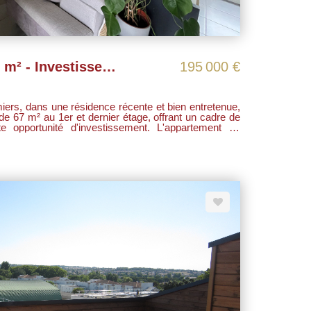
Appartement T3 de 67 m² - Investissement locatif - Colomiers
195 000 €
ers, dans une résidence récente et bien entretenue,
e 67 m² au 1er et dernier étage, offrant un cadre de
tunité d'investissement. L'appartement se
 donnant sur une terrasse de 22m², d'une cuisine
balcon de 5m², de deux chambres dont une de 15 m²,
ces de parkings en sous-sol
tent 50 € de provisions sur charges, assurant une
ente,
et sa tranquillité, à proximité des commodités,
nsports et axes principaux. - Idéal investisseur - bien vendu loué.