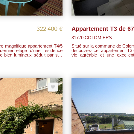
322 400 €
31770 COLOMIERS
 ce magnifique appartement T4/5
Situé sur la commune de Colomi
ernier étage d'une résidence
découvrez cet appartement T3 d
vie agréable et une excellente oppor
mille ou pour toute personne à la
compose d'un séjour lumineux
équipée fonctionnelle avec un 
de lumière donnant accès à deux
d'une salle de bains ainsi que de WC séparés. Deux pla
pleinement de l'extérieur et de la
complètent le tout. Actuellement loué, ce bien génère un loyer mensuel de 763,23 €
, une salle d'eau et un WC
hors charges, auxquels s'ajou
rentabilité immédiate. Le logement bénéficie d'un DPE classé C, garantissant une
stations sont
bonne performance énergétique, avec un chauffage au gaz. - Résidence réc
 couverte, véritables atouts au
recherchée pour son confort 
tra
es au bord du canal du midi et
ien rare sur le
le. À visiter sans tarder !