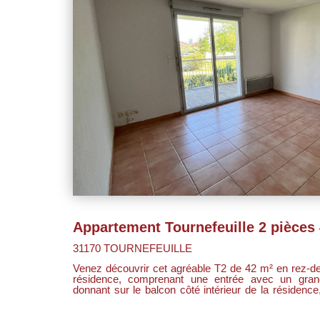
31170 TOURNEFEUILLE
Venez découvrir cet agréable T2 de 42 m² en rez-d
résidence, comprenant une entrée avec un grand placard penderie, un séjour
donnant sur le balcon côté intérieur de la résidenc
une salle de bain et une place de parking en sous
lumineux. Proche commerces et des lignes de bus (