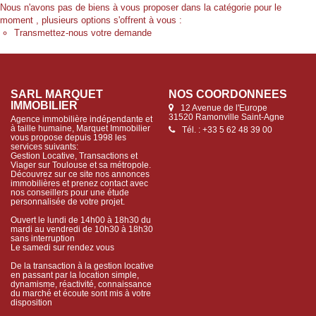
Nous n'avons pas de biens à vous proposer dans la catégorie pour le
moment , plusieurs options s'offrent à vous :
Transmettez-nous votre demande
SARL MARQUET
NOS COORDONNÉES
IMMOBILIER
12 Avenue de l'Europe
31520 Ramonville Saint-Agne
Agence immobilière indépendante et
à taille humaine, Marquet Immobilier
Tél. : +33 5 62 48 39 00
vous propose depuis 1998 les
services suivants:
Gestion Locative, Transactions et
Viager sur Toulouse et sa métropole.
Découvrez sur ce site nos annonces
immobilières et prenez contact avec
nos conseillers pour une étude
personnalisée de votre projet.
Ouvert le lundi de 14h00 à 18h30 du
mardi au vendredi de 10h30 à 18h30
sans interruption
Le samedi sur rendez vous
De la transaction à la gestion locative
en passant par la location simple,
dynamisme, réactivité, connaissance
du marché et écoute sont mis à votre
disposition